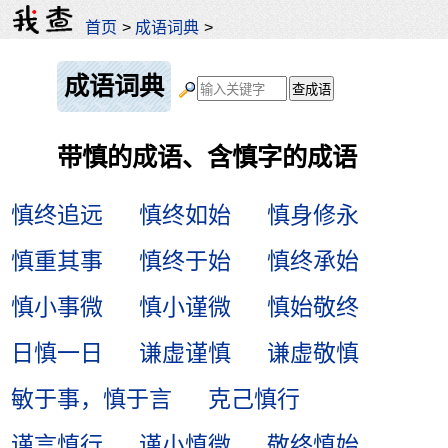
首页
>
成语词典
>
成语词典
带慎的成语、含慎字的成语
慎终追远
慎终如始
慎身修永
慎重其事
慎终于始
慎终承始
慎小事微
慎小谨微
慎始敬终
日慎一日
谦虚谨慎
谦虚敬慎
敏于事，慎于言
克己慎行
谨言慎行
谨小慎微
敬终慎始