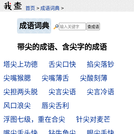
首页
>
成语词典
>
成语词典
带尖的成语、含尖字的成语
塔尖上功德
舌尖口快
掐尖落钞
尖嘴猴腮
尖嘴薄舌
尖酸刻薄
尖担两头脱
尖言尖语
尖言冷语
风口浪尖
唇尖舌利
浮图七级，重在合尖
针尖对麦芒
嘴尖舌头快
钻牛角尖
眼尖手快