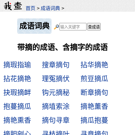
首页
>
成语词典
>
成语词典
带摘的成语、含摘字的成语
摘瑕指瑜
搜章摘句
拈华摘艳
拈花摘艳
理冤摘伏
煎豆摘瓜
抉瑕摘衅
钩元摘秘
断章摘句
抱蔓摘瓜
摘埴索涂
摘艳薰香
摘艳熏香
摘句寻章
摘瓜抱蔓
摘胆剜心
寻枝摘叶
寻章摘句