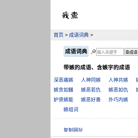
首页
>
成语词典
>
成语词典
带嫉的成语、含嫉字的成语
深恶痛嫉
人神同嫉
人神共嫉
嫉贪如雠
嫉恶若仇
嫉恶如仇
妒贤嫉能
嫉恶好善
外巧内嫉
嫉组词