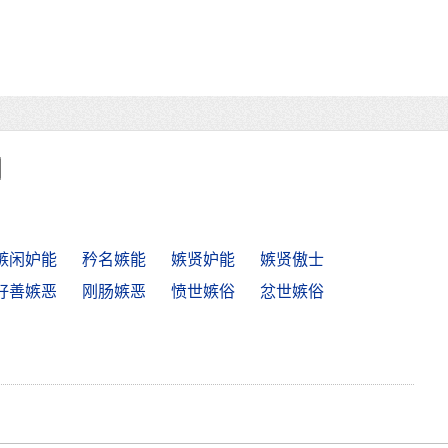
嫉闲妒能
矜名嫉能
嫉贤妒能
嫉贤傲士
好善嫉恶
刚肠嫉恶
愤世嫉俗
忿世嫉俗