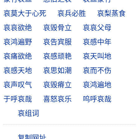
哀莫大于心死
哀兵必胜
哀梨蒸食
哀哀欲绝
哀毁骨立
哀哀父母
哀鸿遍野
哀告宾服
哀感中年
哀痛欲绝
哀感顽艳
哀天叫地
哀感天地
哀思如潮
哀而不伤
哀声叹气
哀毁瘠立
哀鸿遍地
于呼哀哉
喜怒哀乐
呜呼哀哉
哀组词