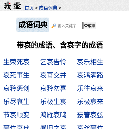
首页
>
成语词典
>
成语词典
带哀的成语、含哀字的成语
生荣死哀
乞哀告怜
哀乐相生
哀死事生
哀喜交并
哀鸿满路
哀矜惩创
哀矜勿喜
乐往哀来
乐尽哀生
乐极生哀
乐极哀来
节哀顺变
鸿雁哀鸣
豪管哀弦
豪竹哀丝
感旧之哀
哀丝豪竹