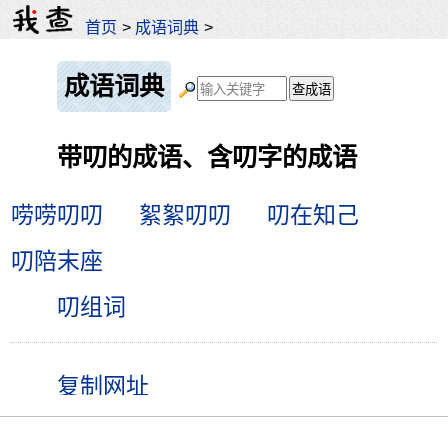
首页
>
成语词典
>
成语词典
带叨的成语、含叨字的成语
唠唠叨叨
絮絮叨叨
叨在知己
叨陪末座
叨组词