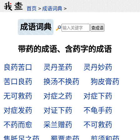
首页
>
成语词典
>
成语词典
带药的成语、含药字的成语
良药苦口
灵丹圣药
灵丹妙药
苦口良药
换汤不换药
狗皮膏药
无可救药
对症之药
对症下药
对症发药
对证下药
不龟手药
不药而愈
采兰赠药
不可救药
售胝足之药
蜀贾卖药
剪须和药