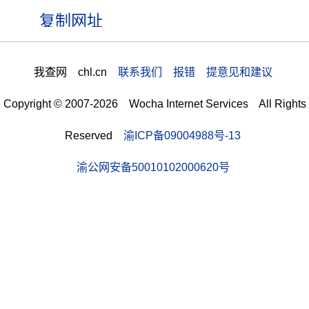
我查网 chl.cn
联系我们 报错 提意见和建议
Copyright © 2007-2026 Wocha Internet Services All Rights
Reserved
渝ICP备09004988号-13
渝公网安备50010102000620号