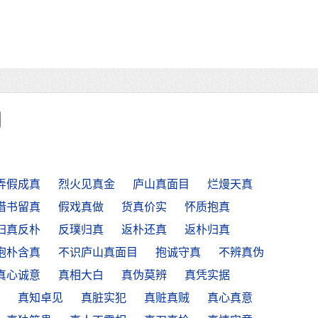
弄假成真
烈火见真金
庐山真面目
烂熳天真
借书留真
假戏真做
货真价实
怀质抱真
归真反朴
反璞归真
返朴还真
返朴归真
抱朴含真
不识庐山真面目
抱诚守真
不辨真伪
真心诚意
真相大白
真伪莫辨
真凭实据
真知卓见
真脏实犯
真赃真贼
真心真意