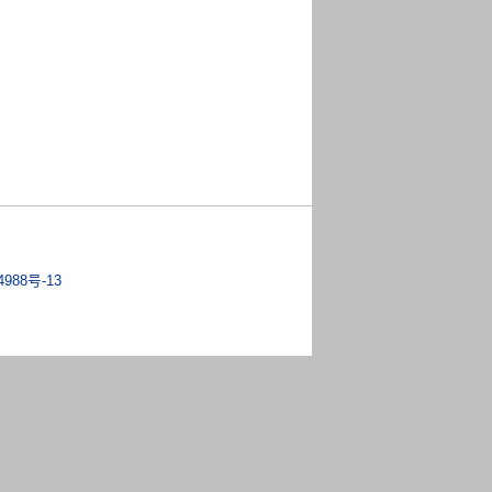
4988号-13