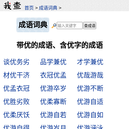
首页
>
成语词典
>
成语词典
带优的成语、含优字的成语
谈优务劣
品学兼优
才学兼优
材优干济
衣冠优孟
优哉游哉
优孟衣冠
优游卒岁
优游不断
优胜劣败
优柔寡断
优游自适
优柔厌饫
优游自若
优游自如
优游自得
优游岁月
优游涵泳