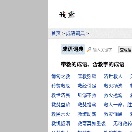
首页
>
成语词典
>
成语词典
带救的成语、含救字的成语
匍匐之救
匡救弥缝
济世救人
矜贫救厄
救经引足
救火扬沸
救世济民
见溺不救
救火拯溺
救焚益薪
救焚投薪
救人一命，胜
救民水火
救燎助薪
救灾恤患
救饥拯溺
救寒莫如重裘
无可救药