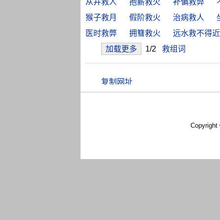
从井救人
抱薪救火
补偏救弊
猴子救月
假阶救火
治病救人
医时救弊
拥篲救火
远水救不得近
加载更多
1/2
救组词
Copyright