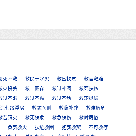
见死不救
救民于水火
救困扶危
救苦救难
救火投薪
救亡图存
救过补阙
救死扶伤
救过不暇
救过不赡
救过不给
救焚拯溺
造七级浮屠
救黥医劓
救偏补弊
救难解危
救苦弭灾
救死扶危
救急扶伤
救时厉俗
负薪救火
扶危救困
抱薪救焚
不可救疗