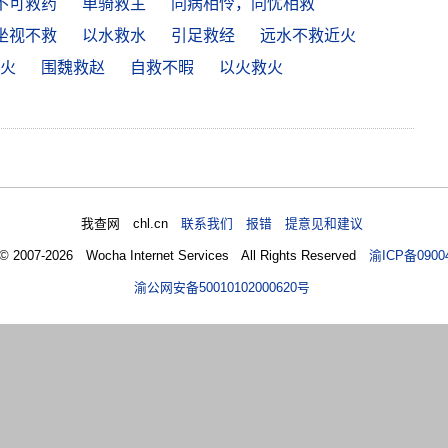
不可救药
单骑救主
同病相怜，同忧相救
坐视不救
以水救水
引足救经
远水不救近火
火
围魏救赵
自救不暇
以火救火
我查网 chl.cn
联系我们 报错 提意见和建议
 © 2007-2026 Wocha Internet Services All Rights Reserved
渝ICP备0900
渝公网安备50010102000620号