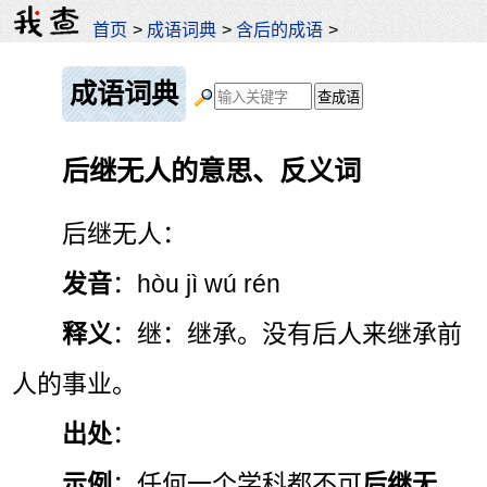
首页
>
成语词典
>
含后的成语
>
成语词典
后继无人的意思、反义词
后继无人：
发音
：hòu jì wú rén
释义
：继：继承。没有后人来继承前
人的事业。
出处
：
示例
：任何一个学科都不可
后继无