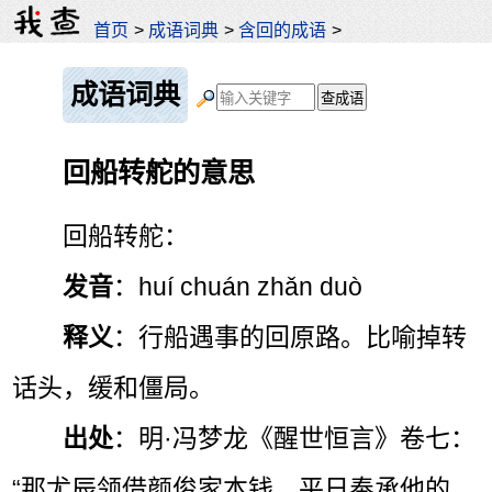
首页
>
成语词典
>
含回的成语
>
成语词典
回船转舵的意思
回船转舵：
发音
：huí chuán zhǎn duò
释义
：行船遇事的回原路。比喻掉转
话头，缓和僵局。
出处
：明·冯梦龙《醒世恒言》卷七：
“那尤辰领借颜俊家本钱，平日奉承他的，