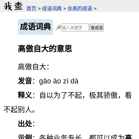
首页
>
成语词典
>
含高的成语
>
成语词典
高傲自大的意思
高傲自大：
发音
：gāo ào zì dà
释义
：自以为了不起，极其骄傲，看
不起别人。
出处
：
示例
：各种业务专长，都可以成为
高