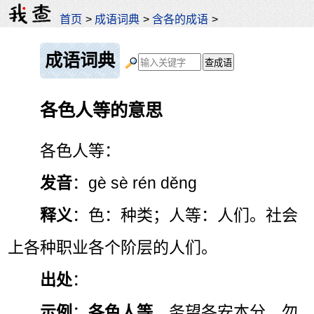
首页
>
成语词典
>
含各的成语
>
成语词典
各色人等的意思
各色人等：
发音
：gè sè rén děng
释义
：色：种类；人等：人们。社会
上各种职业各个阶层的人们。
出处
：
示例
：
各色人等
，务望各安本分，勿