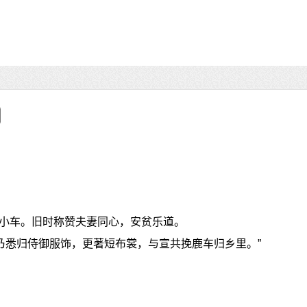
小车。旧时称赞夫妻同心，安贫乐道。
妻乃悉归侍御服饰，更著短布裳，与宣共挽鹿车归乡里。”