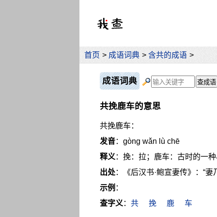
首页
>
成语词典
>
含共的成语
>
成语词典
共挽鹿车的意思
共挽鹿车：
发音
：gòng wǎn lù chē
释义
：挽：拉；鹿车：古时的一种
出处
：《后汉书·鲍宣妻传》：“
示例
：
查字义
：
共
挽
鹿
车