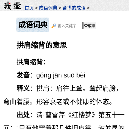
首页
>
成语词典
>
含拱的成语
>
成语词典
拱肩缩背的意思
拱肩缩背：
发音
：gǒng jān suō bèi
释义
：拱肩：肩往上耸。耸起肩膀，
弯曲着腰。形容衰老或不健康的体态。
出处
：清·曹雪芹《红楼梦》第五十一
回：“只有他穿着那几件旧皮裳，越发显的