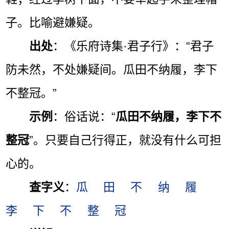
子。比喻避嫌疑。
出处
：《乐府诗集·君子行》：“君子
防未然，不处嫌疑间。瓜田不纳履，李下
不整冠。”
示例
：俗话说：“
瓜田不纳履，李下不
整冠
”。只要自己行得正，就没有什么可担
心的。
查字义
：
瓜
田
不
纳
履
李
下
不
整
冠