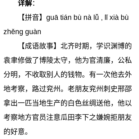
详解
：
【拼音】guā tián bù nà lǚ , lǐ xià bù
zhěng guàn
【成语故事】北齐时期，学识渊博的
袁聿修做了博陵太守，他为官清廉，公私
分明，不收取别人的钱物。有一次他去外
地考察，路过兖州。老朋友兖州刺史邢邵
拿出一匹当地生产的白色丝绸送他，他以
考察地方官员注意瓜田李下之嫌婉拒朋友
的好意。