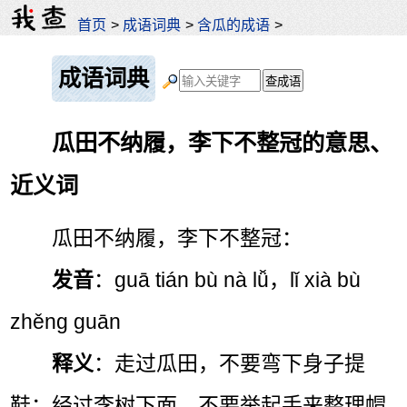
首页
>
成语词典
>
含瓜的成语
>
成语词典
瓜田不纳履，李下不整冠的意思、
近义词
瓜田不纳履，李下不整冠：
发音
：guā tián bù nà lǚ，lǐ xià bù
zhěng guān
释义
：走过瓜田，不要弯下身子提
鞋；经过李树下面，不要举起手来整理帽