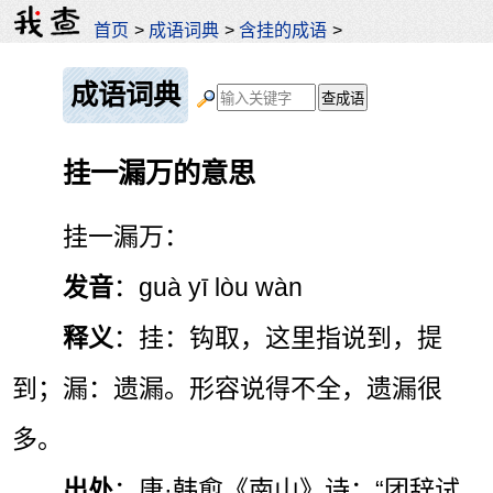
首页
>
成语词典
>
含挂的成语
>
成语词典
挂一漏万的意思
挂一漏万：
发音
：guà yī lòu wàn
释义
：挂：钩取，这里指说到，提
到；漏：遗漏。形容说得不全，遗漏很
多。
出处
：唐·韩愈《南山》诗：“团辞试