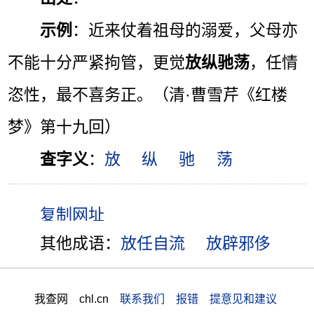
示例
：近来仗着祖母的溺爱，父母亦
不能十分严紧拘管，更觉
放纵驰荡
，任情
恣性，最不喜务正。（清·曹雪芹《红楼
梦》第十九回）
查字义
：
放
纵
驰
荡
其他成语：
放任自流
放辟邪侈
我查网 chl.cn
联系我们 报错 提意见和建议