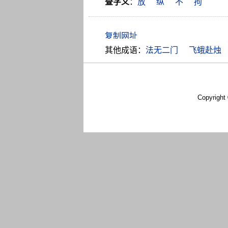
查字义
：
放
纵
不
拘
其他成语：
法无二门
飞蛾赴烛
Copyright