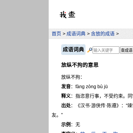
首页
>
成语词典
>
含放的成语
>
成语词典
放纵不拘的意思
放纵不拘：
发音
：fàng zòng bù jū
释义
：指恣意行事，不受约束。同“
出处
：《汉书·游侠传·陈遵》：
友。”
示例
：无