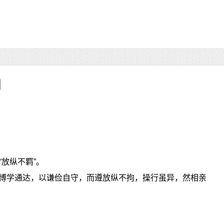
放纵不羁”。
“竦博学通达，以谦俭自守，而遵放纵不拘，操行虽异，然相亲