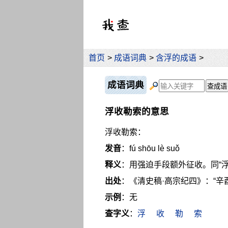
首页
>
成语词典
>
含浮的成语
>
成语词典
浮收勒索的意思
浮收勒索：
发音
：fú shōu lè suǒ
释义
：用强迫手段额外征收。同“浮
出处
：《清史稿·高宗纪四》：“
示例
：无
查字义
：
浮
收
勒
索