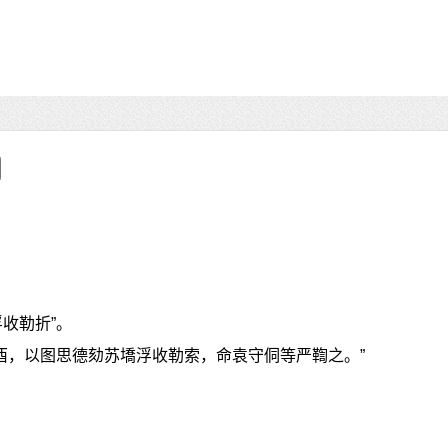
收勒折”。
辛酉，以图思德劾苏墧浮收勒索，命袁守侗等严鞫之。”