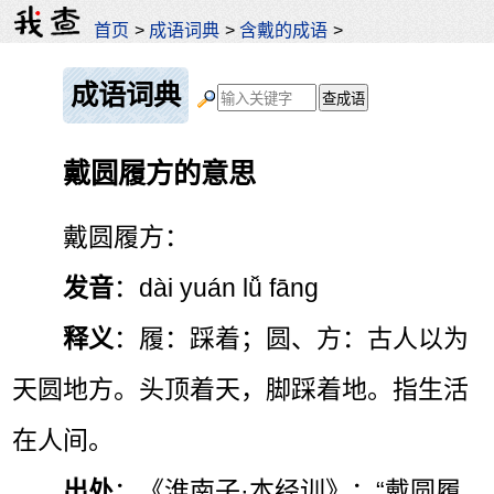
首页
>
成语词典
>
含戴的成语
>
成语词典
戴圆履方的意思
戴圆履方：
发音
：dài yuán lǚ fāng
释义
：履：踩着；圆、方：古人以为
天圆地方。头顶着天，脚踩着地。指生活
在人间。
出处
：《淮南子·本经训》：“戴圆履