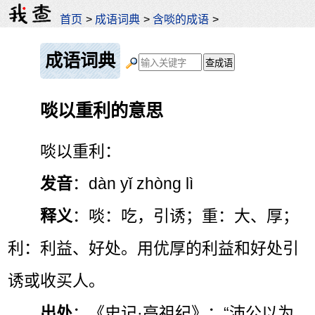
首页
>
成语词典
>
含啖的成语
>
成语词典
啖以重利的意思
啖以重利：
发音
：dàn yǐ zhòng lì
释义
：啖：吃，引诱；重：大、厚；
利：利益、好处。用优厚的利益和好处引
诱或收买人。
出处
：《史记·高祖纪》：“沛公以为