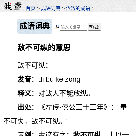
首页
>
成语词典
>
含敌的成语
>
成语词典
敌不可纵的意思
敌不可纵：
发音
：dí bù kě zòng
释义
：对敌人不能放纵。
出处
：《左传·僖公三十三年》：“奉
不可失，敌不可纵。”
示例
：古谚有之：
敌不可纵
。夫以一