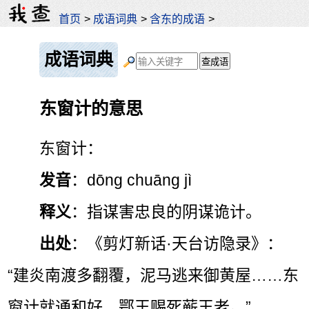
首页
>
成语词典
>
含东的成语
>
成语词典
东窗计的意思
东窗计：
发音
：dōng chuāng jì
释义
：指谋害忠良的阴谋诡计。
出处
：《剪灯新话·天台访隐录》：
“建炎南渡多翻覆，泥马逃来御黄屋……东
窗计就通和好，鄂王赐死蕲王老。”