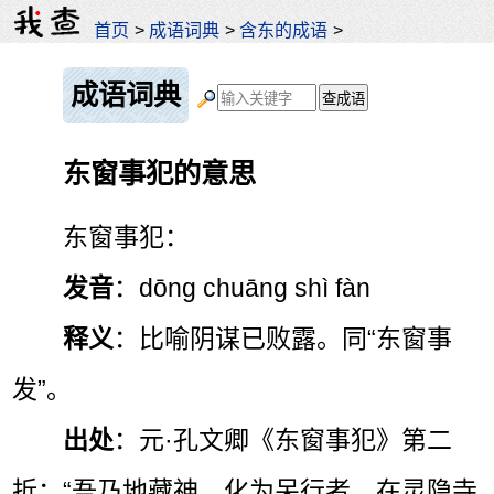
首页
>
成语词典
>
含东的成语
>
成语词典
东窗事犯的意思
东窗事犯：
发音
：dōng chuāng shì fàn
释义
：比喻阴谋已败露。同“东窗事
发”。
出处
：元·孔文卿《东窗事犯》第二
折：“吾乃地藏神，化为呆行者，在灵隐寺