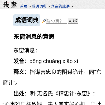
首页
>
成语词典
>
含东的成语
>
成语词典
东窗消息的意思
东窗消息：
发音
：dōng chuāng xiāo xi
释义
：指谋害忠良的阴谋诡计。同“东
窗计”。
出处
：明·无名氏《精忠计·东窗》：
“心事难凭枉致疑，夫人其实好心机，凭此