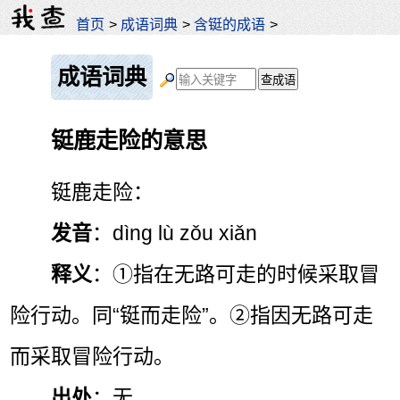
首页
>
成语词典
>
含铤的成语
>
成语词典
铤鹿走险的意思
铤鹿走险：
发音
：dìng lù zǒu xiǎn
释义
：①指在无路可走的时候采取冒
险行动。同“铤而走险”。②指因无路可走
而采取冒险行动。
出处
：无