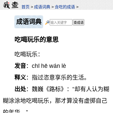
首页
>
成语词典
>
含吃的成语
>
成语词典
吃喝玩乐的意思
吃喝玩乐：
发音
：chī hē wán lè
释义
：指过恣意享乐的生活。
出处
：魏巍《路标》：“却有人认为糊
糊涂涂地吃喝玩乐，那才算没有虚掷自己
的年华。”