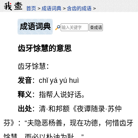
首页
>
成语词典
>
含齿的成语
>
成语词典
齿牙馀慧的意思
齿牙馀慧：
发音
：chǐ yá yú huì
释义
：指帮人说好话。
出处
：清·和邦额《夜谭随录·苏仲
芬》：“夫隐恶杨善，现在功德，何惜齿牙
馀慧，而必以朴讷为耻。”