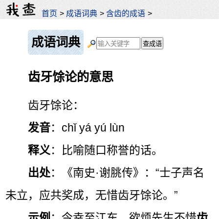
首页
>
成语词典
>
含齿的成语
>
成语词典
齿牙馀论的意思
齿牙馀论：
发音
：chǐ yá yú lùn
释义
：比喻随口称誉的话。
出处
：《南史·谢脁传》：“士子声名
未立，应共奖成，无惜齿牙馀论。”
示例
：今幸至江东，欲烦先生不惜
齿