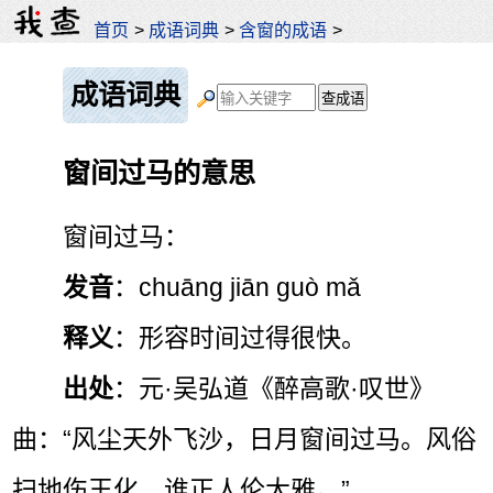
首页
>
成语词典
>
含窗的成语
>
成语词典
窗间过马的意思
窗间过马：
发音
：chuāng jiān guò mǎ
释义
：形容时间过得很快。
出处
：元·吴弘道《醉高歌·叹世》
曲：“风尘天外飞沙，日月窗间过马。风俗
扫地伤王化，谁正人伦大雅。”