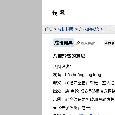
首页
>
成语词典
>
含八的成语
>
成语词典
八窗玲珑的意思
八窗玲珑：
发音
：bā chuāng líng lóng
释义
：①指四壁窗户轩敞，室内通
出处
：唐·卢纶《赋得彭祖楼送杨
示例
：而今须是要打破那黑底虚静
★《朱子语类》卷一百