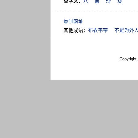
查字义
：
八
窗
玲
珑
其他成语：
布衣韦带
不足为外
Copyright