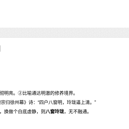
彻明亮。②比喻通达明澈的修养境界。
德宗归徐州幕》诗：“四户八窗明，玲珑逼上清。”
，换做个白底虚静，则
八窗玲珑
，无不融通。