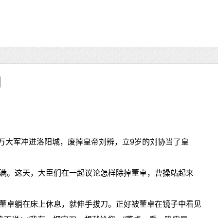
0万大军冲进洛阳城，废掉皇帝刘辨，立9岁的刘协当了皇
满。这天，大臣们在一起议论怎样除掉董卓，曹操站起来
董卓躺在床上休息，就伸手拔刀。正好被董卓在镜子中看见