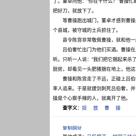
了。董卓问他：“你在干什么？”曹操忙
把好刀，就放下了。
等曹操跑出城门，董卓才感到曹操
个县城，被守城的士兵抓住了。
县令陈宫非常敬佩曹操，就和他一
吕伯奢忙出门为他们买酒。曹操在
听。只听一人说：“我们把它捆起来杀
厨房，却看见一头肥猪捆在地上，他这
曹操和陈宫走了不远，正碰上吕伯
率人追来。于是就拔剑刺死吕伯奢，并
操是个心狠手辣的人，就离开了他。
查字义
：
捉
放
曹
操