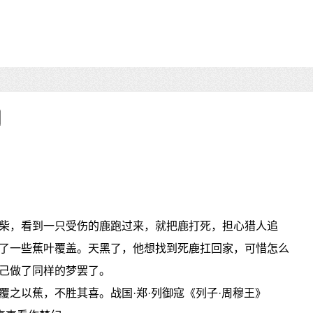
柴，看到一只受伤的鹿跑过来，就把鹿打死，担心猎人追
了一些蕉叶覆盖。天黑了，他想找到死鹿扛回家，可惜怎么
己做了同样的梦罢了。
覆之以蕉，不胜其喜。战国·郑·列御寇《列子·周穆王》