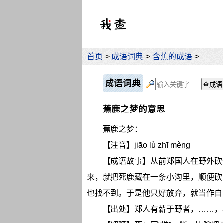
首页
>
成语词典
>
含蕉的成语
>
成语词典
蕉鹿之梦的意思
蕉鹿之梦：
【注音】jiāo lù zhī mèng
【成语故事】从前郑国人在野外砍
来，就把死鹿藏在一条小沟里，顺便砍
也找不到。于是他只好放弃，就当作自
【出处】郑人有薪于野者，……，