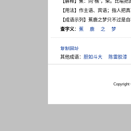
【解释】蕉：同“樵”，柴。比喻把
【用法】作主语、宾语；指人把真
【成语示列】蕉鹿之梦只不过是自
查字义
：
蕉
鹿
之
梦
其他成语：
胆如斗大
陈雷胶漆
Copyright