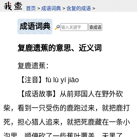
首页
>
成语词典
>
含复的成语
>
成语词典
复鹿遗蕉的意思、近义词
复鹿遗蕉：
【注音】fù lù yí jiāo
【成语故事】从前郑国人在野外砍
柴，看到一只受伤的鹿跑过来，就把鹿打
死，担心猎人追来，就把死鹿藏在一条小
沟里，顺便砍了一些蕉叶覆盖。天黑了，