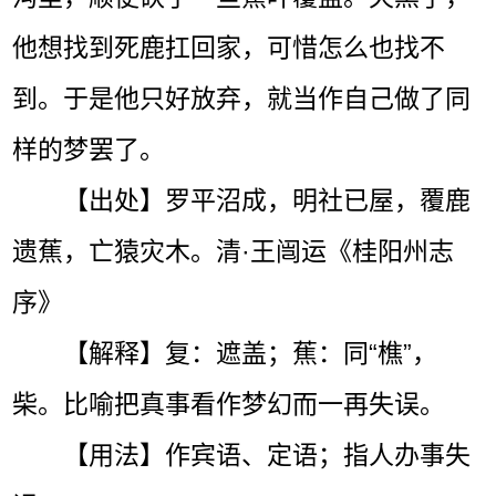
他想找到死鹿扛回家，可惜怎么也找不
到。于是他只好放弃，就当作自己做了同
样的梦罢了。
【出处】罗平沼成，明社已屋，覆鹿
遗蕉，亡猿灾木。清·王闿运《桂阳州志
序》
【解释】复：遮盖；蕉：同“樵”，
柴。比喻把真事看作梦幻而一再失误。
【用法】作宾语、定语；指人办事失