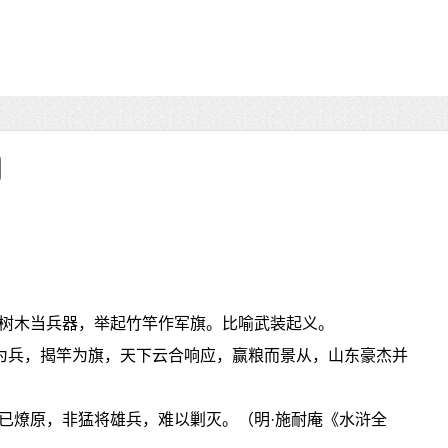
树木当兵器，举起竹竿作军旗。比喻武装起义。
木为兵，揭竿为旗，天下云合响应，赢粮而景从，山东豪杰并
已燎原，非猛将雄兵，难以剿灭。（明·施耐庵《水浒全