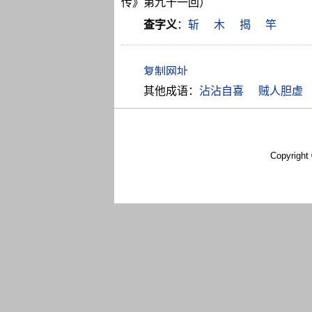
传》第九十一回）
查字义
：
斩
木
揭
竿
其他成语：
沾沾自喜
贼人胆虚
Copyright