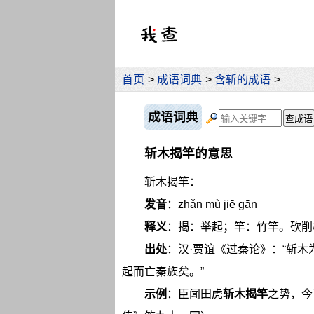
首页
>
成语词典
>
含斩的成语
>
成语词典
斩木揭竿的意思
斩木揭竿：
发音
：zhǎn mù jiē gān
释义
：揭：举起；竿：竹竿。砍削
出处
：汉·贾谊《过秦论》：“斩
起而亡秦族矣。”
示例
：臣闻田虎
斩木揭竿
之势，今