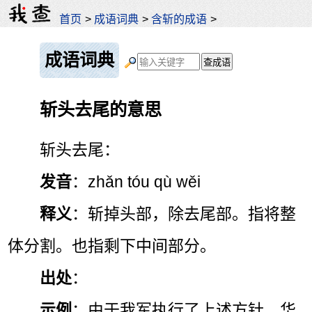
首页
>
成语词典
>
含斩的成语
>
成语词典
斩头去尾的意思
斩头去尾：
发音
：zhǎn tóu qù wěi
释义
：斩掉头部，除去尾部。指将整
体分割。也指剩下中间部分。
出处
：
示例
：由于我军执行了上述方针，华