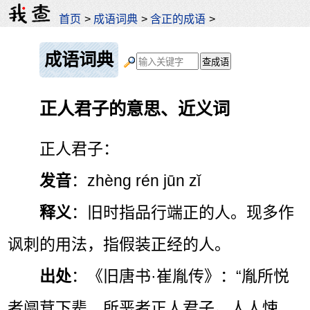
首页
>
成语词典
>
含正的成语
>
成语词典
正人君子的意思、近义词
正人君子：
发音
：zhèng rén jūn zǐ
释义
：旧时指品行端正的人。现多作
讽刺的用法，指假装正经的人。
出处
：《旧唐书·崔胤传》：“胤所悦
者阘茸下辈，所恶者正人君子。人人悚