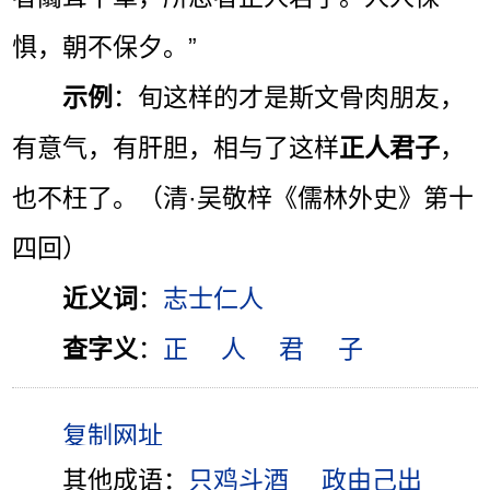
惧，朝不保夕。”
示例
：旬这样的才是斯文骨肉朋友，
有意气，有肝胆，相与了这样
正人君子
，
也不枉了。（清·吴敬梓《儒林外史》第十
四回）
近义词
：
志士仁人
查字义
：
正
人
君
子
其他成语：
只鸡斗酒
政由己出