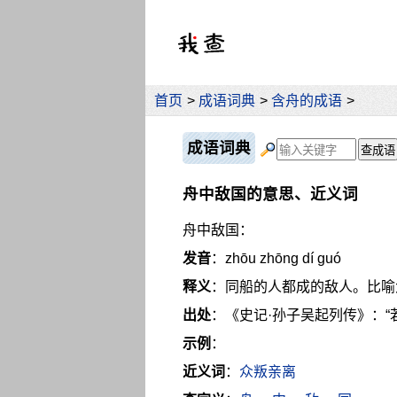
首页
>
成语词典
>
含舟的成语
>
成语词典
舟中敌国的意思、近义词
舟中敌国：
发音
：zhōu zhōng dí guó
释义
：同船的人都成的敌人。比喻
出处
：《史记·孙子吴起列传》：“
示例
：
近义词
：
众叛亲离