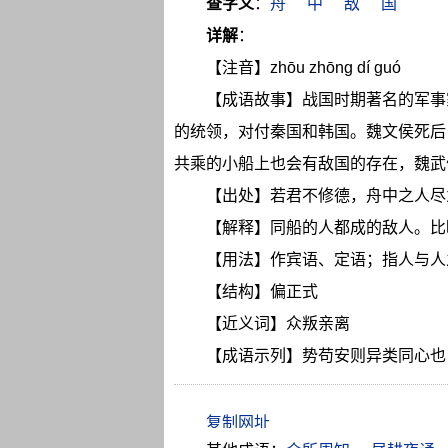
查字义
：
舟
中
敌
国
详解
：
【注音】zhōu zhōng dí guó
【成语故事】战国时期著名的军事
的统领，对付秦国和韩国。魏文侯死后
共乘的小船上也会有敌国的存在，魏武
【出处】若君不修德，舟中之人尽
【解释】同船的人都成的敌人。比
【用法】作宾语、定语；指人与人
【结构】偏正式
【近义词】众叛亲离
【成语示列】势苟安则异类同心也