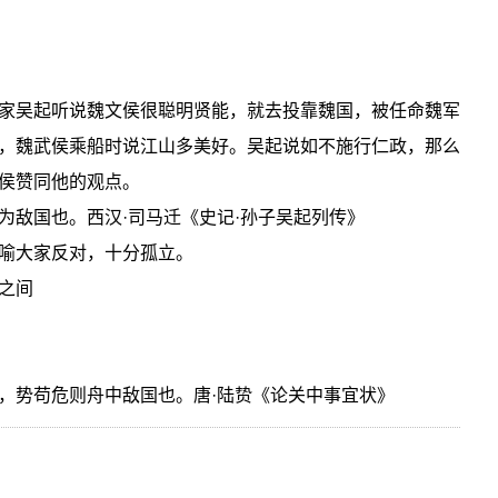
家吴起听说魏文侯很聪明贤能，就去投靠魏国，被任命魏军
，魏武侯乘船时说江山多美好。吴起说如不施行仁政，那么
侯赞同他的观点。
为敌国也。西汉·司马迁《史记·孙子吴起列传》
喻大家反对，十分孤立。
之间
，势苟危则舟中敌国也。唐·陆贽《论关中事宜状》