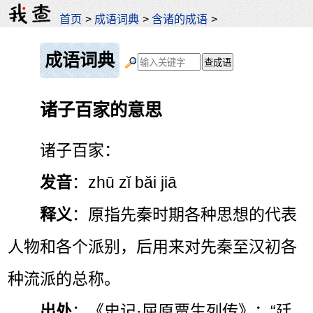
首页
>
成语词典
>
含诸的成语
>
成语词典
诸子百家的意思
诸子百家：
发音
：zhū zǐ bǎi jiā
释义
：原指先秦时期各种思想的代表
人物和各个派别，后用来对先秦至汉初各
种流派的总称。
出处
：《史记·屈原贾生列传》：“廷