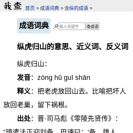
首页
>
成语词典
>
含纵的成语
>
成语词典
纵虎归山的意思、近义词、反义词
纵虎归山：
发音
：zòng hǔ guī shān
释义
：把老虎放回山去。比喻把坏人
放回老巢，留下祸根。
出处
：晋·司马彪《零陵先贤传》：
“璋遣法正迎刘备，巴谏曰：‘备，雄人