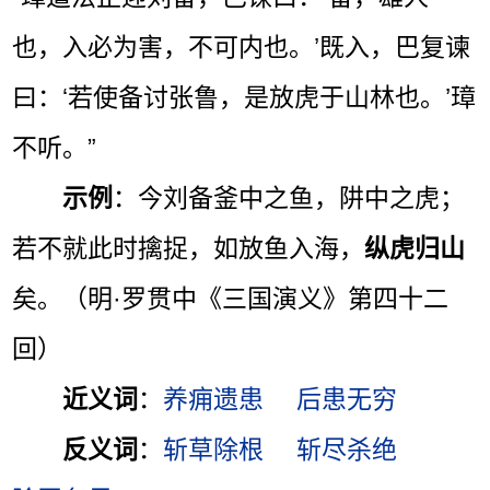
也，入必为害，不可内也。’既入，巴复谏
曰：‘若使备讨张鲁，是放虎于山林也。’璋
不听。”
示例
：今刘备釜中之鱼，阱中之虎；
若不就此时擒捉，如放鱼入海，
纵虎归山
矣。（明·罗贯中《三国演义》第四十二
回）
近义词
：
养痈遗患
后患无穷
反义词
：
斩草除根
斩尽杀绝