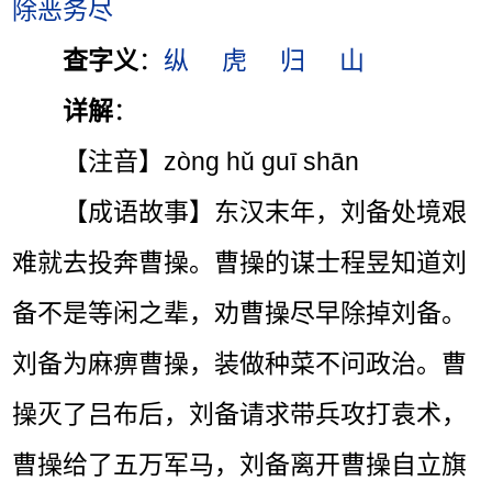
除恶务尽
查字义
：
纵
虎
归
山
详解
：
【注音】zòng hǔ guī shān
【成语故事】东汉末年，刘备处境艰
难就去投奔曹操。曹操的谋士程昱知道刘
备不是等闲之辈，劝曹操尽早除掉刘备。
刘备为麻痹曹操，装做种菜不问政治。曹
操灭了吕布后，刘备请求带兵攻打袁术，
曹操给了五万军马，刘备离开曹操自立旗