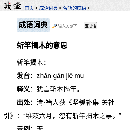
首页
>
成语词典
>
含斩的成语
>
成语词典
斩竿揭木的意思
斩竿揭木：
发音
：zhǎn gān jiē mù
释义
：犹言斩木揭竿。
出处
：清·褚人获《坚瓠补集·关社
引》：“维兹六月，忽有斩竿揭木之事。”
示例
：无