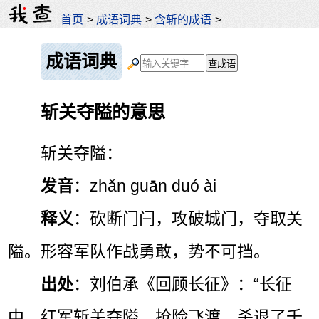
首页
>
成语词典
>
含斩的成语
>
成语词典
斩关夺隘的意思
斩关夺隘：
发音
：zhǎn guān duó ài
释义
：砍断门闩，攻破城门，夺取关
隘。形容军队作战勇敢，势不可挡。
出处
：刘伯承《回顾长征》：“长征
中，红军斩关夺隘，抢险飞渡，杀退了千