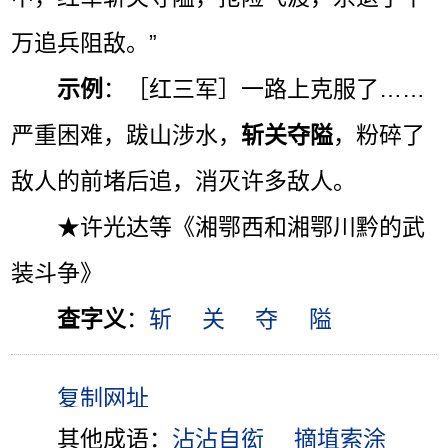
万追兵阻敌。”
示例
：［红三军］一路上克服了……
严重困难，跋山涉水，
斩关夺隘
，粉碎了
敌人的前堵后追，消灭许多敌人。
★许光达等《湘鄂西和湘鄂川黔的武
装斗争》
查字义
：
斩
关
夺
隘
其他成语：
沾沾自衒
摘埴索涂