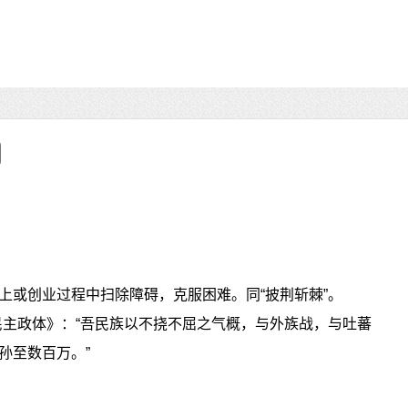
上或创业过程中扫除障碍，克服困难。同“披荆斩棘”。
民主政体》：“吾民族以不挠不屈之气概，与外族战，与吐蕃
孙至数百万。”