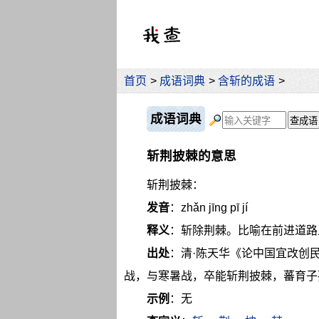
首页
>
成语词典
>
含斩的成语
>
成语词典
斩荆披棘的意思
斩荆披棘：
发音
：zhǎn jīng pī jí
释义
：斩除荆棘。比喻在前进道路
出处
：清·陈天华《论中国宜改创
战，与寒暑战，卒能斩荆披棘，蕃育子
示例
：无