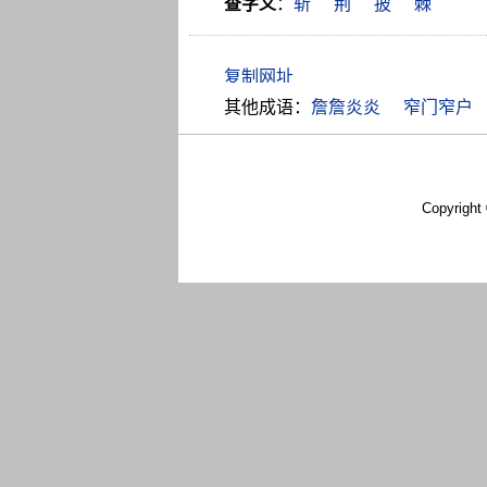
查字义
：
斩
荆
披
棘
其他成语：
詹詹炎炎
窄门窄户
Copyright