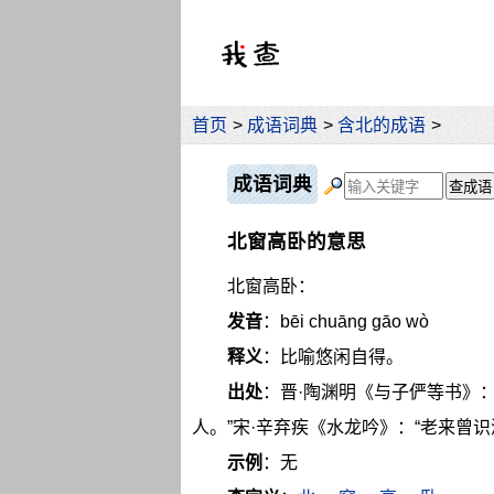
首页
>
成语词典
>
含北的成语
>
成语词典
北窗高卧的意思
北窗高卧：
发音
：bēi chuāng gāo wò
释义
：比喻悠闲自得。
出处
：晋·陶渊明《与子俨等书》
人。”宋·辛弃疾《水龙吟》：“老来曾
示例
：无