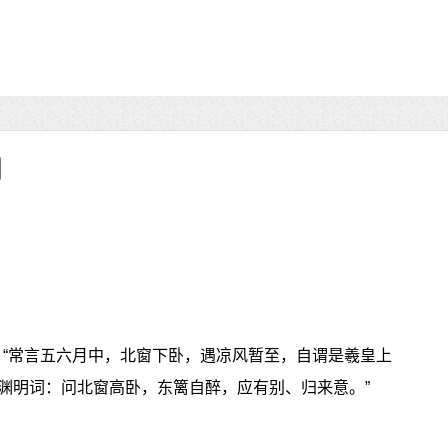
：“常言五六月中，北窗下卧，遇凉风暂至，自谓是羲皇上
识渊明词：问北窗高卧，东篱自醉，应有别、归来意。”