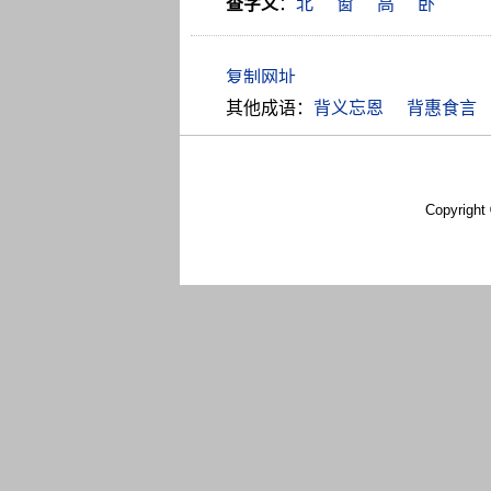
查字义
：
北
窗
高
卧
其他成语：
背义忘恩
背惠食言
Copyright