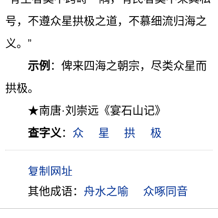
号，不遵众星拱极之道，不慕细流归海之
义。”
示例
：俾来四海之朝宗，尽类众星而
拱极。
★南唐·刘崇远《宴石山记》
查字义
：
众
星
拱
极
其他成语：
舟水之喻
众啄同音