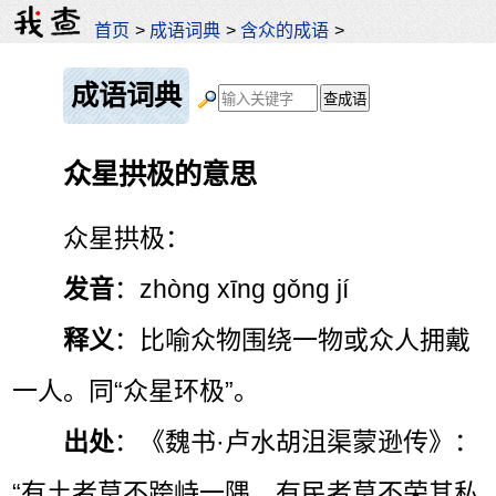
首页
>
成语词典
>
含众的成语
>
成语词典
众星拱极的意思
众星拱极：
发音
：zhòng xīng gǒng jí
释义
：比喻众物围绕一物或众人拥戴
一人。同“众星环极”。
出处
：《魏书·卢水胡沮渠蒙逊传》：
“有土者莫不跨峙一隅，有民者莫不荣其私