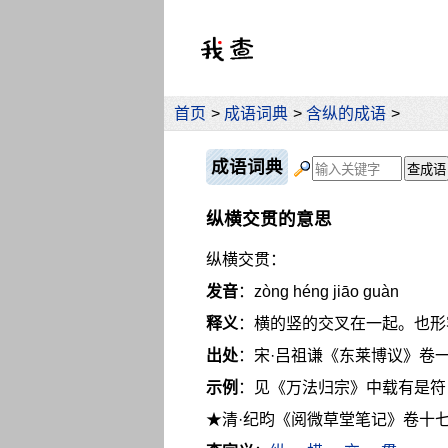
首页
>
成语词典
>
含纵的成语
>
成语词典
纵横交贯的意思
纵横交贯：
发音
：zòng héng jiāo guàn
释义
：横的竖的交叉在一起。也形
出处
：宋·吕祖谦《东莱博议》卷
示例
：见《万法归宗》中载有是符
★清·纪昀《阅微草堂笔记》卷十