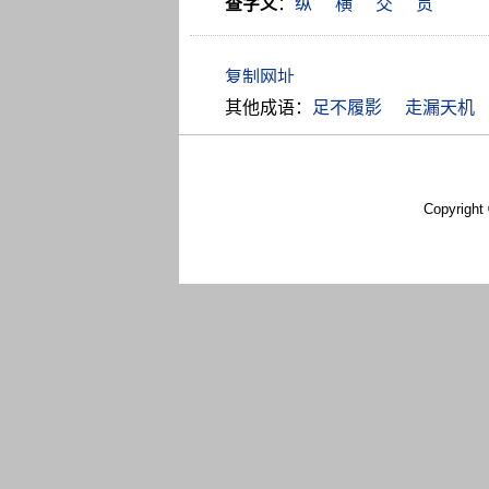
查字义
：
纵
横
交
贯
其他成语：
足不履影
走漏天机
Copyright