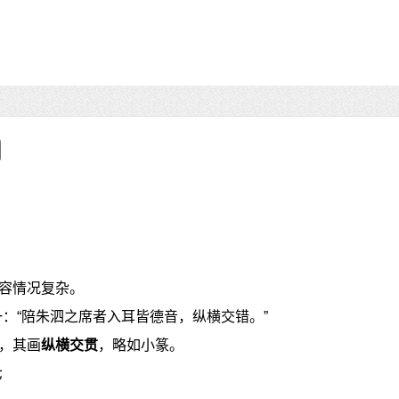
容情况复杂。
一：“陪朱泗之席者入耳皆德音，纵横交错。”
，其画
纵横交贯
，略如小篆。
七