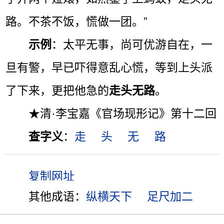
路。不茶不饭，慌做一团。”
示例
：太平无事，尚可优游自在，一
旦有警，早已吓得意乱心慌，等到上头派
了下来，更把他急的
走头无路
。
★清·李宝嘉《官场现形记》第十二回
查字义
：
走
头
无
路
其他成语：
纵横天下
足尺加二