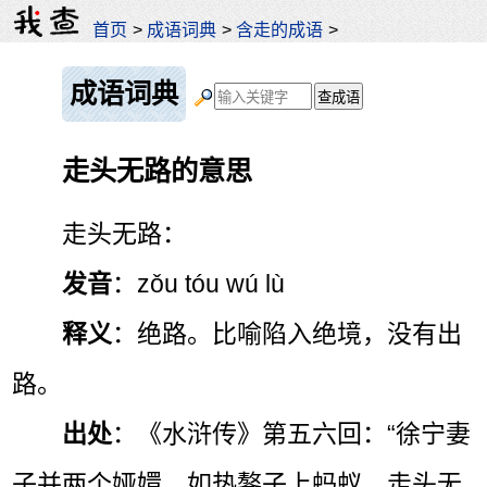
首页
>
成语词典
>
含走的成语
>
成语词典
走头无路的意思
走头无路：
发音
：zǒu tóu wú lù
释义
：绝路。比喻陷入绝境，没有出
路。
出处
：《水浒传》第五六回：“徐宁妻
子并两个娅嬛，如热鏊子上蚂蚁，走头无